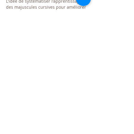
L'idée de systématiser l'apprentissage 
des majuscules cursives pour améliorer 
la fluidité est particulièrement 
pertinente. Cela rejoint une observation 
que j'ai souvent faite : la répétition 
ciblée, plutôt que la simple exposition, 
est clé pour l'acquisition de 
compétences motrices fines. Pour ceux 
qui cherchent à approfondir cette 
approche, explorer des ressources 
dédiées à la pratique structurée peut 
être très bénéfique. Par exemple, des 
guides comme 
l'alphabet cursif complet 
pour la pratique
 offrent une base solide 
pour développer cette aisance.
J'aime
Répondre
© 2025 par AFL Transition