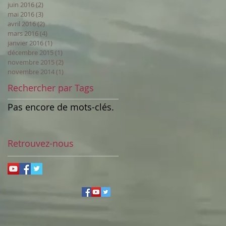
juin 2016
(2)
2 posts
mai 2016
(3)
3 posts
avril 2016
(2)
2 posts
mars 2016
(4)
4 posts
janvier 2016
(1)
1 post
décembre 2015
(1)
1 post
novembre 2015
(2)
2 posts
novembre 2014
(1)
1 post
Rechercher par Tags
Pas encore de mots-clés.
Retrouvez-nous