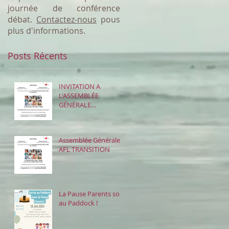
journée de conférence
débat.
Contactez-nous
pous
plus d'informations.
Posts Récents
INVITATION A
L'ASSEMBLÉE
GÉNÉRALE
ORDINAIRE
Assemblée Générale -
AFL TRANSITION
La Pause Parents sort
au Paddock !