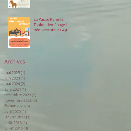
La Pause Parents
Toulon déménage !
Réouverture le 04 Juin
au 24 Rue Victor
Clappier
Archives
mai 2025
(1)
1 post
juin 2024
(1)
1 post
mai 2024
(2)
2 posts
avril 2024
(1)
1 post
décembre 2023
(2)
2 posts
novembre 2023
(5)
5 posts
février 2023
(6)
6 posts
avril 2020
(1)
1 post
janvier 2017
(1)
1 post
août 2016
(1)
1 post
juillet 2016
(4)
4 posts