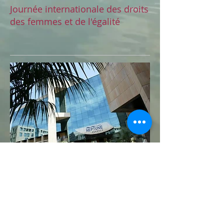
Journée internationale des droits
des femmes et de l'égalité
Tous les 8 mars, l'AFL vous donne
rendez-vous au palais Neptune de
Toulon pour une journée de
conférence débat.
Contactez-nous
pous plus d'informations.