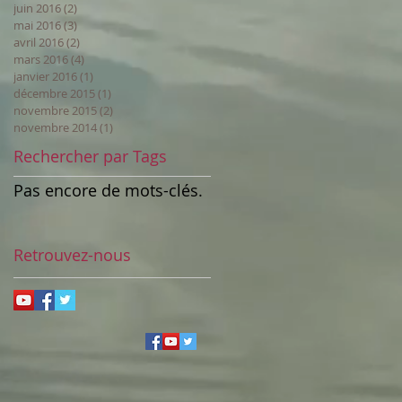
juin 2016
(2)
2 posts
mai 2016
(3)
3 posts
avril 2016
(2)
2 posts
mars 2016
(4)
4 posts
janvier 2016
(1)
1 post
décembre 2015
(1)
1 post
novembre 2015
(2)
2 posts
novembre 2014
(1)
1 post
Rechercher par Tags
Pas encore de mots-clés.
Retrouvez-nous