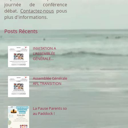
journée de conférence
débat.
Contactez-nous
pous
plus d'informations.
Posts Récents
INVITATION A
L'ASSEMBLÉE
GÉNÉRALE
ORDINAIRE
Assemblée Générale -
AFL TRANSITION
La Pause Parents sort
au Paddock !