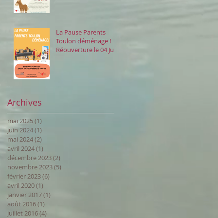
La Pause Parents
Toulon déménage !
Réouverture le 04 Juin
au 24 Rue Victor
Clappier
Archives
mai 2025
(1)
1 post
juin 2024
(1)
1 post
mai 2024
(2)
2 posts
avril 2024
(1)
1 post
décembre 2023
(2)
2 posts
novembre 2023
(5)
5 posts
février 2023
(6)
6 posts
avril 2020
(1)
1 post
janvier 2017
(1)
1 post
août 2016
(1)
1 post
juillet 2016
(4)
4 posts